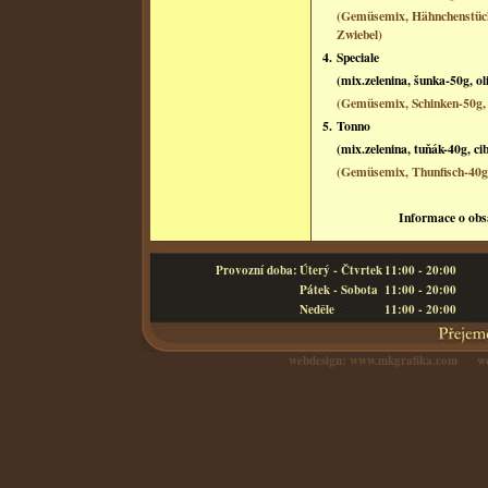
(Gemüsemix, Hähnchenstückc
Zwiebel)
4.
Speciale
(mix.zelenina, šunka-50g, ol
(Gemüsemix, Schinken-50g, 
5.
Tonno
(mix.zelenina, tuňák-40g, cib
(Gemüsemix, Thunfisch-40g, 
Informace o obs
Provozní doba:
Úterý - Čtvrtek
11:00 - 20:00
Pátek - Sobota
11:00 - 20:00
Neděle
11:00 - 20:00
webdesign:
www.mkgrafika.com
web