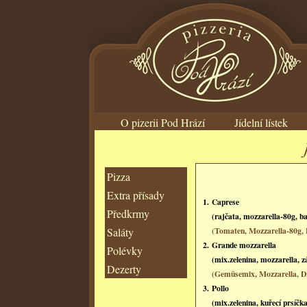
O pizerii Pod Hrází
Jídelní lístek
Pizza
Extra přísady
1.
Caprese
Předkrmy
(rajčata, mozzarella-80g, ba
Saláty
(Tomaten, Mozzarella-80g, 
2.
Grande mozzarella
Polévky
(mix.zelenina, mozzarella, zá
Dezerty
(Gemüsemix, Mozzarella, Dr
3.
Pollo
(mix.zelenina, kuřecí prsíčka